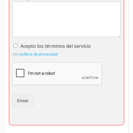
T
Acepto los términos del servicio
é
Ver
política de privacidad
r
m
i
n
o
s
d
e
Enviar
l
s
e
r
v