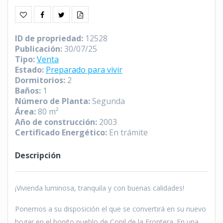
ID de propriedad
:
12528
Publicación
:
30/07/25
Tipo
:
Venta
Estado
:
Preparado para vivir
Dormitorios
:
2
Baños
:
1
Número de Planta
:
Segunda
Área
:
80 m²
Año de construcción
:
2003
Certificado Energético
:
En trámite
Descripción
¡Vivienda luminosa, tranquila y con buenas calidades!
Ponemos a su disposición el que se convertirá en su nuevo
hogar en el bonito pueblo de Conil de la Frontera. En una