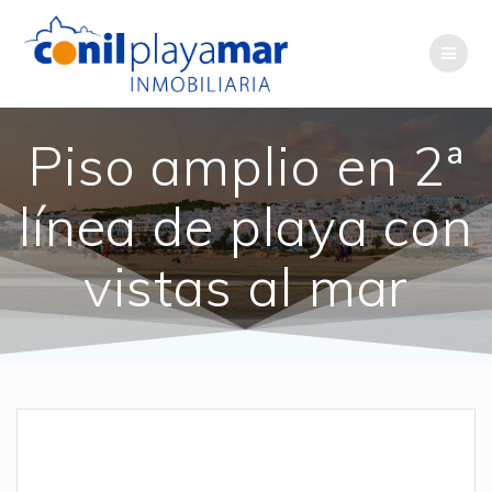
Saltar
al
contenido
Piso amplio en 2ª
línea de playa con
vistas al mar