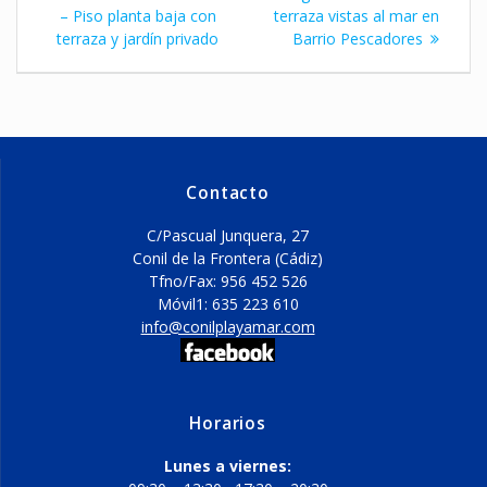
de
anterior:
entrada:
– Piso planta baja con
terraza vistas al mar en
terraza y jardín privado
Barrio Pescadores
entradas
Contacto
C/Pascual Junquera, 27
Conil de la Frontera (Cádiz)
Tfno/Fax: 956 452 526
Móvil1: 635 223 610
info@conilplayamar.com
Horarios
Lunes a viernes: