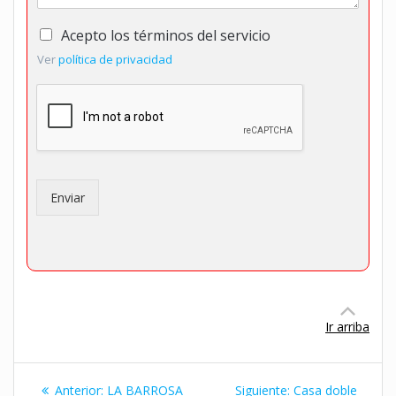
T
Acepto los términos del servicio
é
Ver
política de privacidad
r
m
i
n
o
s
d
e
Enviar
l
s
e
r
v
i
c
Ir arriba
i
o
Navegación
*
Entrada
Siguiente
Anterior:
LA BARROSA
Siguiente:
Casa doble