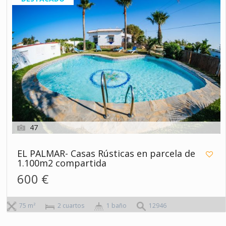
47
EL PALMAR- Casas Rústicas en parcela de
1.100m2 compartida
600 €
75 m²
2 сuartos
1 baño
12946