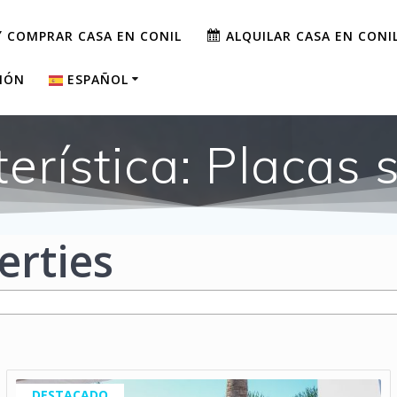
COMPRAR CASA EN CONIL
ALQUILAR CASA EN CONI
SIÓN
ESPAÑOL
ESPAÑOL
erística:
Placas 
ENGLISH
FRANÇAIS
erties
DEUTSCH
ITALIANO
PORTUGUÊS
CATALÀ
DESTACADO