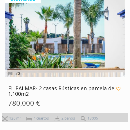
30
EL PALMAR- 2 casas Rústicas en parcela de
1.100m2
780,000 €
126 m²
4 сuartos
2 baños
13006