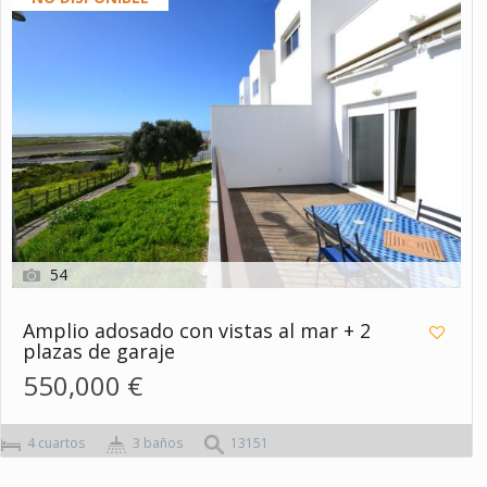
54
Amplio adosado con vistas al mar + 2
plazas de garaje
550,000 €
4 сuartos
3 baños
13151